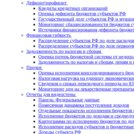
Дефицит\профицит
Кредиты кредитных организаций
Оценка дефицита бюджетов субъектов РФ
Государственный долг субъектов РФ и муниц
Мониторинг сбалансированности бюджетов с
Источники финансирования дефицита бюджет
Финансовая гибкость
Распределение субъектов РФ по доле расходо
Распределение субъектов РФ по доле первооч
Задолженность по налогам и сборам
Оценка потерь бюджетной системы от недоп
Задолженность по налогам и сборам, пеням 
Прочие
Оценка исполнения консолидированного бюд
Налоговая нагрузка на единицу экономически
Сведения о сроках переходного периода по 8
Мониторинг цен на лекарственные препарат
Отчеты для видеостены
Панель: Федеральные данные
Помесячная динамика поступления доходов
Отдельные показатели исполнения бюджетов 
Исполнение бюджетов по доходам и среднед
Картограмма по исполнению бюджетов по до
Исполнение расходов субъектов и бюджетные
Доходы субъекта РФ