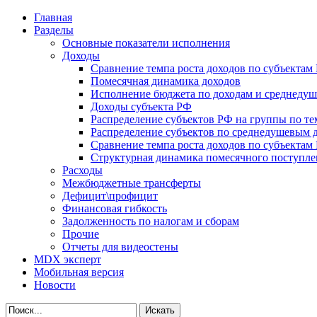
Главная
Разделы
Основные показатели исполнения
Доходы
Сравнение темпа роста доходов по субъектам
Помесячная динамика доходов
Исполнение бюджета по доходам и среднеду
Доходы субъекта РФ
Распределение субъектов РФ на группы по те
Распределение субъектов по среднедушевым 
Сравнение темпа роста доходов по субъектам
Структурная динамика помесячного поступле
Расходы
Межбюджетные трансферты
Дефицит\профицит
Финансовая гибкость
Задолженность по налогам и сборам
Прочие
Отчеты для видеостены
MDX эксперт
Мобильная версия
Новости