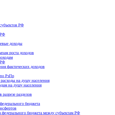
субъектов РФ
 РФ
шевые доходы
мпам роста доходов
доходам
 РФ
ния фактических доходов
 по РзПр
 расходы на душу населения
одам на душу населения
 разрезе разделов
федерального бюджета
ансфертов
 федерального бюджета между субъектам РФ