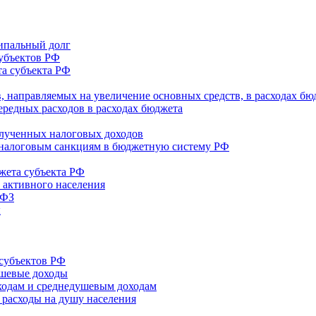
ипальный долг
убъектов РФ
а субъекта РФ
в, направляемых на увеличение основных средств, в расходах бю
ередных расходов в расходах бюджета
олученных налоговых доходов
и налоговым санкциям в бюджетную систему РФ
жета субъекта РФ
 активного населения
3ФЗ
ы
субъектов РФ
ушевые доходы
ходам и среднедушевым доходам
 расходы на душу населения