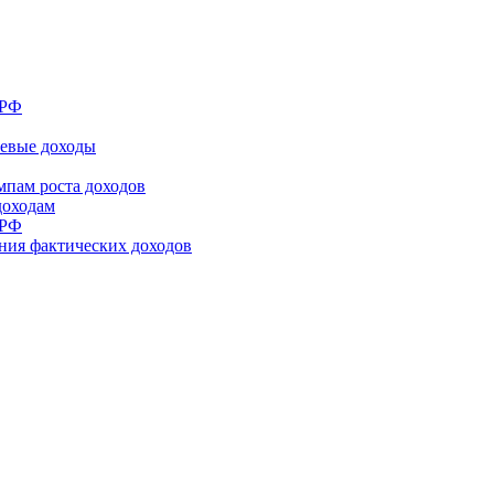
 РФ
шевые доходы
мпам роста доходов
доходам
 РФ
ния фактических доходов