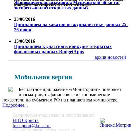
Экономическая ситуация в Мурманской области:
диаграммы, карты) в MDX Эксперт
экспресс-анализ открытых данных
23/06/2016
Приглашаем на хакатон по журналистике данных 25-
26 июня
15/06/2016
Приглашаем к участию в конкурсе открытых
финансовых данных BudgetApps
архив новостей
Мобильная версия
Бесплатное приложение «iМониторинг» позволяет
просматривать финансовые и экономические
показатели по субъектам РФ на планшетном компьютере.
Подробнее...
Техническая поддержка и обслуживание
НПО Криста
fmsupport@krista.ru
Тел.: 8 (4855)29-17-50, 29-17-43