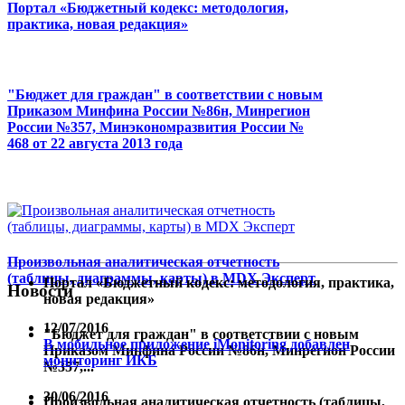
Портал «Бюджетный кодекс: методология,
практика, новая редакция»
"Бюджет для граждан" в соответствии с новым
Приказом Минфина России №86н, Минрегион
России №357, Минэкономразвития России №
468 от 22 августа 2013 года
Произвольная аналитическая отчетность
(таблицы, диаграммы, карты) в MDX Эксперт
Портал «Бюджетный кодекс: методология, практика,
Новости
новая редакция»
12/07/2016
"Бюджет для граждан" в соответствии с новым
В мобильное приложение iMonitoring добавлен
Приказом Минфина России №86н, Минрегион России
мониторинг ИКБ
№357,...
30/06/2016
Произвольная аналитическая отчетность (таблицы,