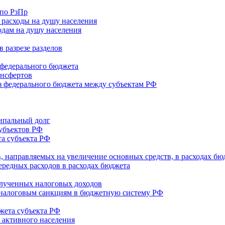
 по РзПр
 расходы на душу населения
одам на душу населения
 разрезе разделов
федерального бюджета
ансфертов
 федерального бюджета между субъектам РФ
ипальный долг
убъектов РФ
а субъекта РФ
в, направляемых на увеличение основных средств, в расходах бю
ередных расходов в расходах бюджета
олученных налоговых доходов
и налоговым санкциям в бюджетную систему РФ
жета субъекта РФ
 активного населения