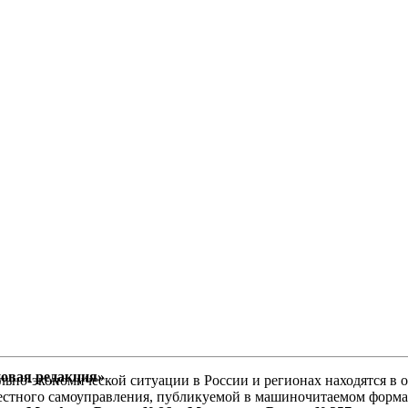
новая редакция»
ьно-экономической ситуации в России и регионах находятся в о
местного самоуправления, публикуемой в машиночитаемом форма