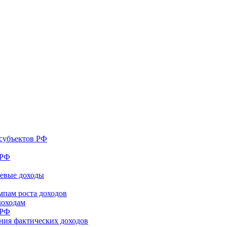
субъектов РФ
 РФ
шевые доходы
мпам роста доходов
доходам
 РФ
ния фактических доходов