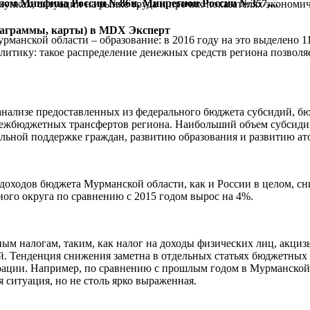
зом Минфина России №86н, Минрегион России №357,...
упках, ситуации на рынке труда и прочих показателях экономич
диаграммы, карты) в MDX Эксперт
рманской области – образование: в 2016 году на это выделено 1
олитику: такое распределение денежных средств региона позво
анализе предоставленных из федерального бюджета субсидий, 
межбюджетных трансфертов региона. Наибольший объем субсид
альной поддержке граждан, развитию образования и развитию а
а доходов бюджета Мурманской области, как и России в целом, с
ного округа по сравнению с 2015 годом вырос на 4%.
ым налогам, таким, как налог на доходы физических лиц, акци
. Тенденция снижения заметна в отдельных статьях бюджетных д
рации. Например, по сравнению с прошлым годом в Мурманской 
 ситуация, но не столь ярко выраженная.