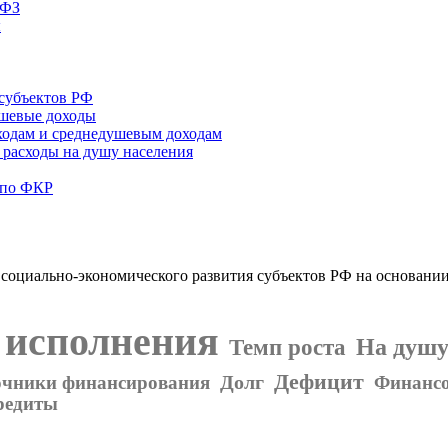
3ФЗ
ы
субъектов РФ
ушевые доходы
ходам и среднедушевым доходам
 расходы на душу населения
 по ФКР
социально-экономического развития субъектов РФ на основан
исполнения
На душу
Темп роста
Дефицит
Долг
очники финансирования
Финансо
редиты