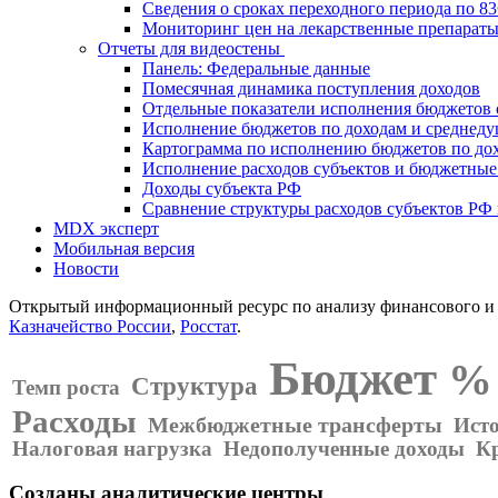
Сведения о сроках переходного периода по 8
Мониторинг цен на лекарственные препарат
Отчеты для видеостены
Панель: Федеральные данные
Помесячная динамика поступления доходов
Отдельные показатели исполнения бюджетов 
Исполнение бюджетов по доходам и среднед
Картограмма по исполнению бюджетов по до
Исполнение расходов субъектов и бюджетные
Доходы субъекта РФ
Сравнение структуры расходов субъектов РФ
MDX эксперт
Мобильная версия
Новости
Открытый информационный ресурс по анализу финансового и 
Казначейство России
,
Росстат
.
Бюджет
% 
Структура
Темп роста
Расходы
Межбюджетные трансферты
Ист
Налоговая нагрузка
Недополученные доходы
К
Созданы аналитические центры