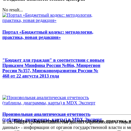
No result...
Портал «Бюджетный кодекс: методология,
практика, новая редакция»
"Бюджет для граждан" в соответствии с новым
Приказом Минфина России №86н, Минрегион
России №357, Минэкономразвития России №
468 от 22 августа 2013 года
Произвольная аналитическая отчетность
(таблицы, диаграммы, карты) в MDX Эксперт
Портал «Бюджетный кодекс: методология, практика, 
В настоящее время большинство данных о финансовой и социал
данных» - информации от органов государственной власти и 