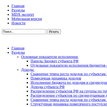
Главная
Разделы
MDX эксперт
Мобильная версия
Новости
Главная
Разделы
Основные показатели исполнения
Панель: Бюджет субъекта РФ
Отдельные показатели исполнения бюджетов 
Доходы
Сравнение темпа роста доходов по субъектам
Помесячная динамика доходов
Исполнение бюджета по доходам и среднеду
Доходы субъекта РФ
Распределение субъектов РФ на группы по те
Распределение субъектов по среднедушевым 
Сравнение темпа роста доходов по субъектам
Структурная динамика помесячного поступле