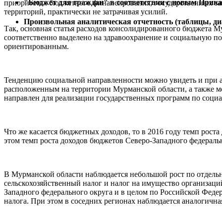
"Бюджет для граждан" в соответствии с новым Прика
приоритетах бюджетного финансирования, государственных зак
территорий, практически не затрачивая усилий.
Произвольная аналитическая отчетность (таблицы, 
Так, основная статья расходов консолидированного бюджета Му
соответственно выделено на здравоохранение и социальную п
ориентированным.
Тенденцию социальной направленности можно увидеть и при 
расположенным на территории Мурманской области, а также 
направлен для реализации государственных программ по соци
Что же касается бюджетных доходов, то в 2016 году темп рост
этом темп роста доходов бюджетов Северо-Западного федераль
В Мурманской области наблюдается небольшой рост по отдельн
сельскохозяйственный налог и налог на имущество организаций
Западного федерального округа и в целом по Российской Феде
налога. При этом в соседних регионах наблюдается аналогичная